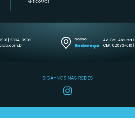
 NOSSA NEWSLETTER:
CATEGORIAS
Immuno-PCR Assays
Western Blot
Suplementos & Reagentes
KITS ELISA
ANTICORPOS