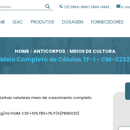
(11) 28
HOME
LEAC
PRODUTOS
DOSAG
HOME
ANTICORPOS
ME
Meio Completo de Célula
to completo/Linhas celulares meio de crescimento c
ido