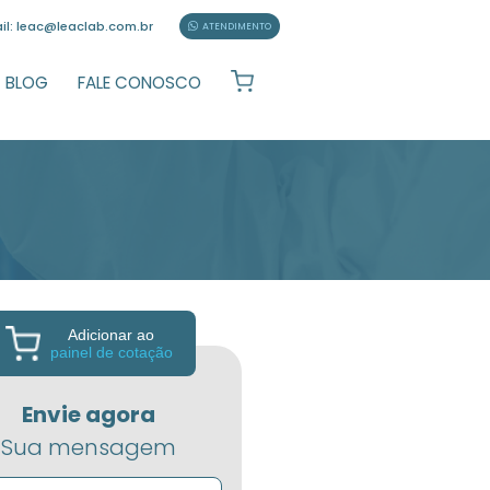
94-9991 | 2894-9992
E-mail: leac@leaclab.com.br
EM
FORNECEDORES
BLOG
FALE CONOSC
IOS DE CULTURA
s TF-1 - CM-0232
Adicionar ao
painel de cotação
ompleto