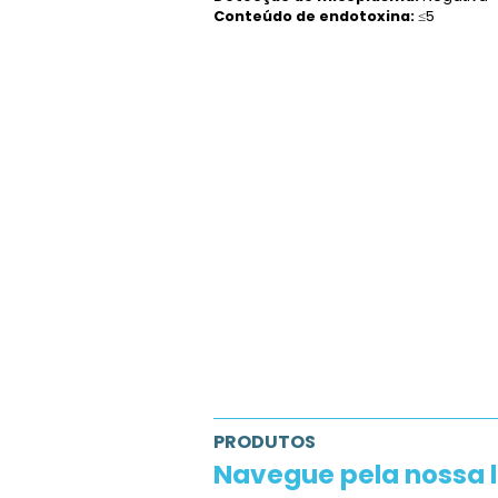
Concentração:
Pronto p
Componente:
RPMI-1640
Detecção bacteriana:
N
Detecção de fungos:
Ne
Detecção de micoplas
Conteúdo de endotoxin