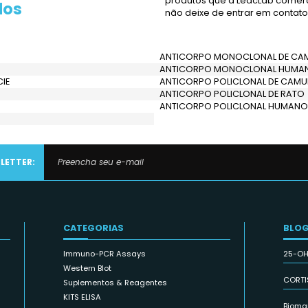
Expl
nossa lista de
cate
prod
ferecidos
não 
DE GALINHA
ANTI
ANTI
 MULTI-ESPÉCIE
ANTI
MULTI-ESPÉCIE
ANTI
ANTI
L DE RATO