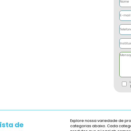
ara uso
(PM150110)+2ng/ml rhGM-CSF+10% FBS+1% P/S(PB180120
egativa
gativa
ma:
Negativa
a:
≤5